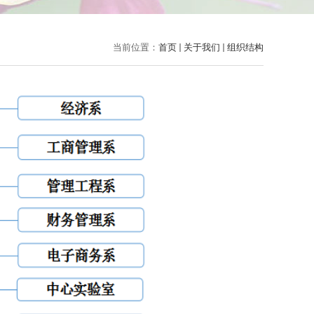
当前位置：
首页
关于我们
组织结构