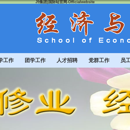
J9集团|国际站官网-Officialwebsite
学工作
团学工作
人才招聘
党群工作
员