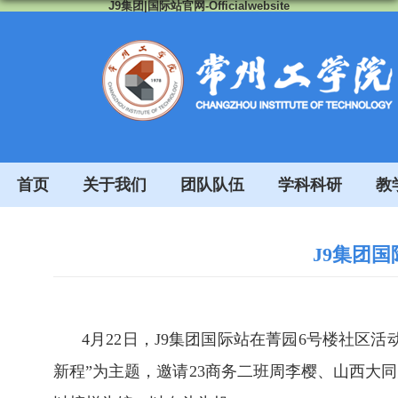
J9集团|国际站官网-Officialwebsite
首页
关于我们
团队队伍
学科科研
教
J9集团
4
月
22
日，J9集团国际站在菁园
6
号楼社区活
新程”为主题，邀请
23
商务二班周李樱、山西大同