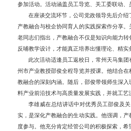
参加活动。活动涵盖员工导览、关工委联动、
在座谈交流环节，公司
党政领导先后
介绍
产教融合与校企协同育人的实践探索作分享。
老同志们指出，产教融合不仅是知识向能力转
反哺教学设计，才能真正培养出懂理论、精实
此次活动适逢员工返校日，常州天马集团
州市产业教授
邵俊全程导览并授课。他结合在
教融合的深刻内涵。随后，邵俊带领师生深入
料产业前沿技术与高质量发展实践，并就工艺
李雄威在总结讲话中对优秀员工邵俊及关
实，是深化产教融合的生动实践。他强调，产
度参与。他充分肯定经管公司的积极探索，希